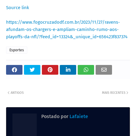
Source link
https://www.fogocruzadodf.com.br/2023/11/27/ravens-
afundam-os-chargers-e-ampliam-caminho-rumo-aos-
playoffs-da-nfl/?feed_id=13324&_unique_id=656423f837374
Esportes
ANTIGOS
MAIS RECENTES
Postado por
Lafaiete