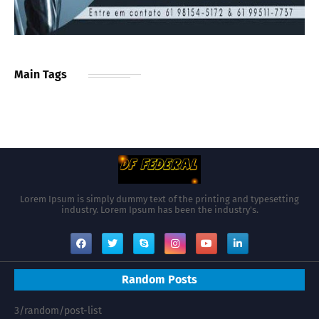
Main Tags
Lorem Ipsum is simply dummy text of the printing and typesetting
industry. Lorem Ipsum has been the industry's.
Random Posts
3/random/post-list