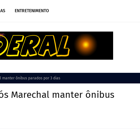
IAS
ENTRETENIMENTO
l manter ônibus parados por 3 dias
pós Marechal manter ônibus