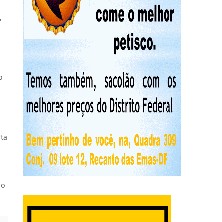
,
o
rta
 o