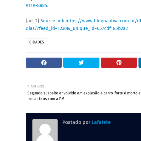
9119-8884
.
[ad_2]
Source link
https://www.blognaativa.com.br/d
dias/?feed_id=1230&_unique_id=657cdf185b2a2
CIDADES
ANTIGOS
Segundo suspeito envolvido em explosão a carro-forte é morto 
trocar tiros com a PM
Postado por
Lafaiete