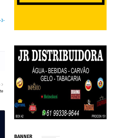
-3-
S
te
BANNER