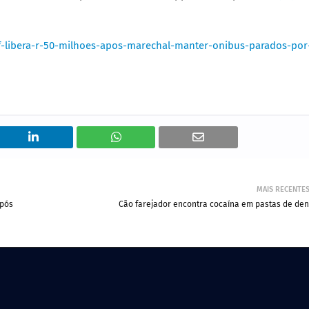
f-libera-r-50-milhoes-apos-marechal-manter-onibus-parados-por
MAIS RECENTE
após
Cão farejador encontra cocaína em pastas de den