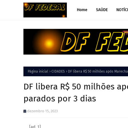
Home
SAÚDE
NOTÍC
Página inicial
CIDADES
DF libera R$ 50 milhões após Marecha
DF libera R$ 50 milhões a
parados por 3 dias
dezembro 15, 2023
[ad_1]