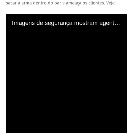
sacar a arma dentro do bar e ameaça os clientes. Veja:
A Polícia Militar do DF (PMDF) foi acionada. Os PMs viram
que o suspeito estava atrás de um carro branco e tentaram
negociar a rendição.
O homem colocou as mãos para cima e foi desarmado
pelos policiais. Ele usava uma pistola Glock 9 mm e portava
oito munições e um carregador.
Rodrigo foi preso em flagrante por disparo em via pública,
lesão corporal e vias de fato. O caso, incialmente, foi
registrado na 8ª Delegacia de Polícia (Estrutural), mas
depois foi encaminhado para apuração pela Corregedoria-
Geral de Polícia (CGP).
A reportagem procurou a defesa do agente de custódia da
PCDF Rodrigo Rodrigues Dias, que alegou não se manifestar
“acerca de processos em andamento”.