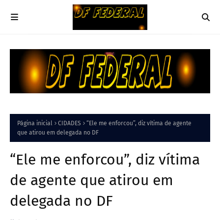
Página inicial
CIDADES
“Ele me enforcou”, diz vítima de agente
que atirou em delegada no DF
“Ele me enforcou”, diz vítima
de agente que atirou em
delegada no DF