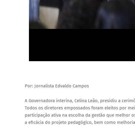
Por: Jornalista Edvaldo Campos
A
Governadora interina, Celina Leão, presidiu a cerimô
Todos os diretores empossados foram eleitos por me
participação ativa na escolha da gestão que melhor o
a eficácia do projeto pedagógico, bem como melhoria