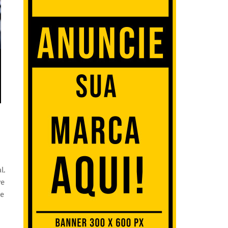
l.
ve
 e