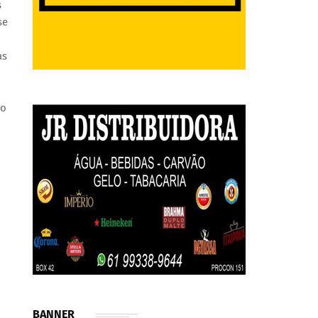
s
se
as
so
BANNER