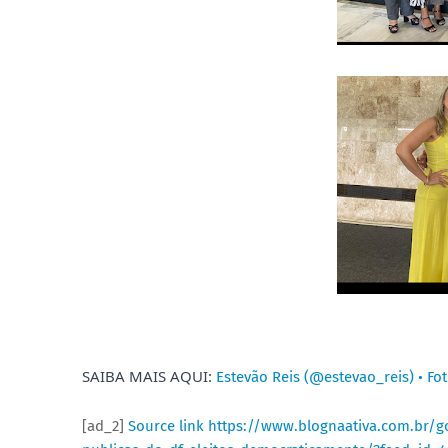
SAIBA MAIS AQUI:
Estevão Reis (@estevao_reis) • Fo
[ad_2]
Source link
https://www.blognaativa.com.br/go