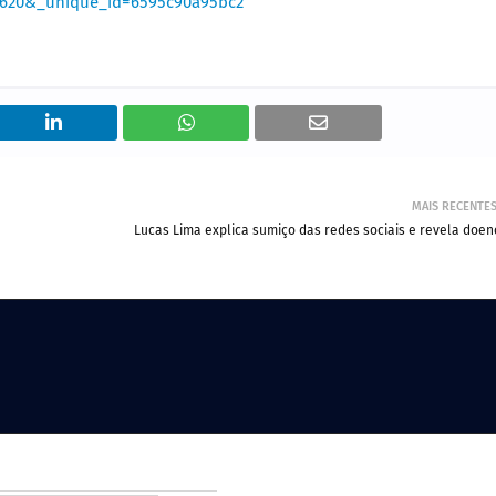
=4620&_unique_id=6595c90a95bc2
MAIS RECENTE
Lucas Lima explica sumiço das redes sociais e revela doen