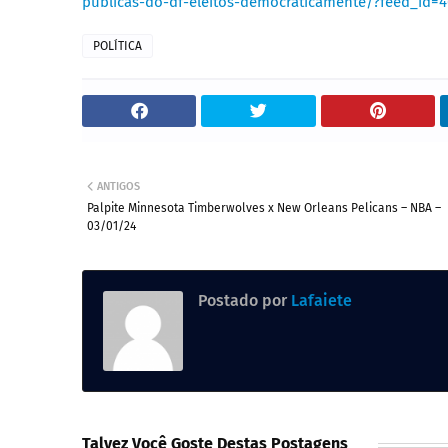
publicas-do-df-eleitos-democraticamente/?feed_id
POLÍTICA
ANTIGOS
Palpite Minnesota Timberwolves x New Orleans Pelicans – NBA –
03/01/24
Postado por
Lafaiete
Talvez Você Goste Destas Postagens