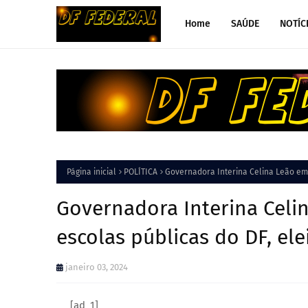
Home
SAÚDE
NOTÍC
Página inicial
POLÍTICA
Governadora Interina Celina Leão em
Governadora Interina Celi
escolas públicas do DF, e
janeiro 03, 2024
[ad_1]