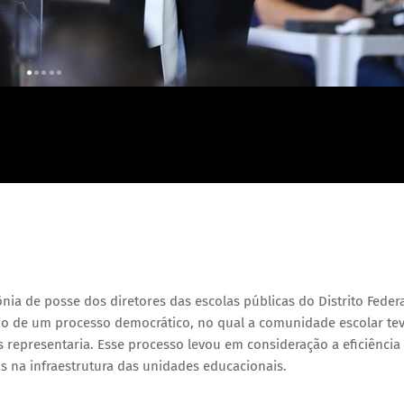
nia de posse dos diretores das escolas públicas do Distrito Federa
io de um processo democrático, no qual a comunidade escolar te
s representaria. Esse processo levou em consideração a eficiência
s na infraestrutura das unidades educacionais.