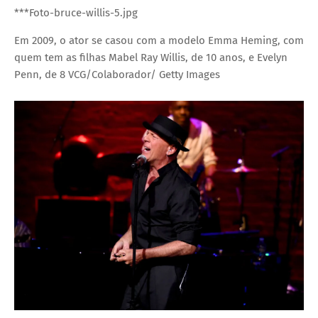
***Foto-bruce-willis-5.jpg
Em 2009, o ator se casou com a modelo Emma Heming, com
quem tem as filhas Mabel Ray Willis, de 10 anos, e Evelyn
Penn, de 8
VCG/Colaborador/ Getty Images