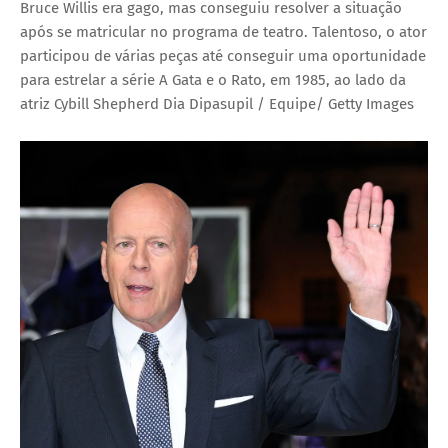
Bruce Willis era gago, mas conseguiu resolver a situação
após se matricular no programa de teatro. Talentoso, o ator
participou de várias peças até conseguir uma oportunidade
para estrelar a série A Gata e o Rato, em 1985, ao lado da
atriz Cybill Shepherd
Dia Dipasupil / Equipe/ Getty Images