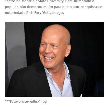
Teatro na Montclair State University. Bem-humorado e
popular, não demorou muito para que o ator conquistasse
notoriedade
Rich Fury/Getty Images
***Foto-bruce-willis-1.jpg