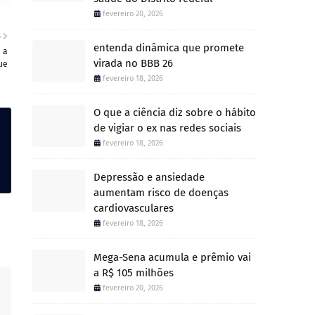
fevereiro 20, 2026
S
entenda dinâmica que promete
 a
virada no BBB 26
ue
fevereiro 18, 2026
O que a ciência diz sobre o hábito
de vigiar o ex nas redes sociais
fevereiro 18, 2026
Depressão e ansiedade
aumentam risco de doenças
cardiovasculares
fevereiro 18, 2026
Mega-Sena acumula e prêmio vai
a R$ 105 milhões
fevereiro 20, 2026