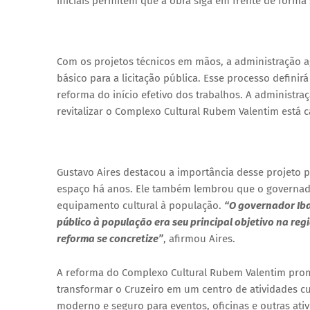
iniciais permitem que a obra siga em frente de forma
Com os projetos técnicos em mãos, a administração a
básico para a licitação pública. Esse processo defin
reforma do início efetivo dos trabalhos. A administr
revitalizar o Complexo Cultural Rubem Valentim está 
Gustavo Aires destacou a importância desse projeto p
espaço há anos. Ele também lembrou que o governado
equipamento cultural à população.
“O governador Ib
público à população era seu principal objetivo na re
reforma se concretize”
, afirmou Aires.
A reforma do Complexo Cultural Rubem Valentim prom
transformar o Cruzeiro em um centro de atividades c
moderno e seguro para eventos, oficinas e outras ativ