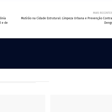
MAIS RECENTE
lônia
Mutirão na Cidade Estrutural: Limpeza Urbana e Prevenção Contra
l e de
Deng