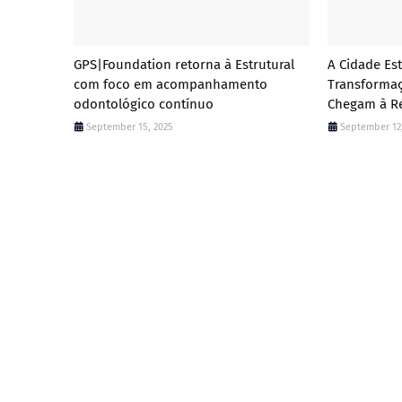
GPS|Foundation retorna à Estrutural
A Cidade Es
com foco em acompanhamento
Transformaç
odontológico contínuo
Chegam à R
September 15, 2025
September 12