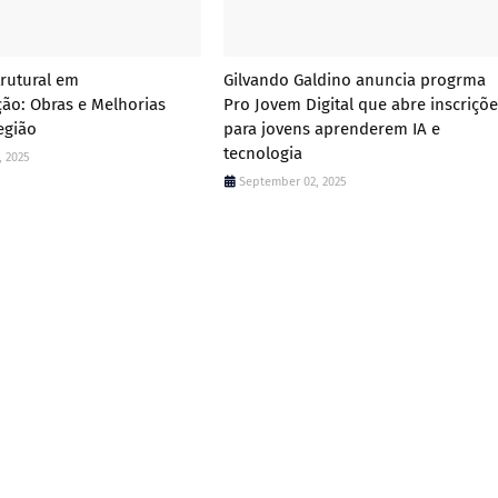
trutural em
Gilvando Galdino anuncia progrma
ão: Obras e Melhorias
Pro Jovem Digital que abre inscriçõe
egião
para jovens aprenderem IA e
tecnologia
, 2025
September 02, 2025