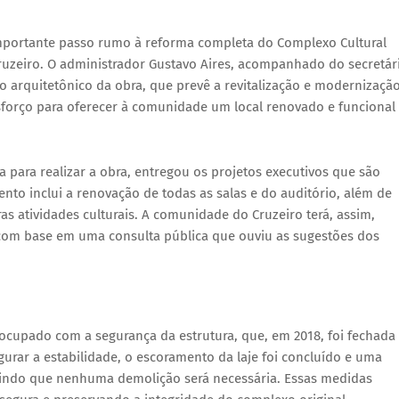
mportante passo rumo à reforma completa do Complexo Cultural
Cruzeiro. O administrador Gustavo Aires, acompanhado do secretár
 arquitetônico da obra, que prevê a revitalização e modernizaçã
esforço para oferecer à comunidade um local renovado e funcional
a para realizar a obra, entregou os projetos executivos que são
nto inclui a renovação de todas as salas e do auditório, além de
ras atividades culturais. A comunidade do Cruzeiro terá, assim,
om base em uma consulta pública que ouviu as sugestões dos
eocupado com a segurança da estrutura, que, em 2018, foi fechada
egurar a estabilidade, o escoramento da laje foi concluído e uma
luindo que nenhuma demolição será necessária. Essas medidas