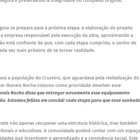
 segura e preservando a integridade do complexo original.
gora se prepara para a próxima etapa: a elaboração do projeto
irá a empresa responsável pela execução da obra, aproximando a
ação está confiante de que, com cada etapa cumprida, o sonho de
cada vez mais próximo de se tornar realidade.
ara a população do Cruzeiro, que aguardava pela revitalização do
r Ibaneis Rocha colocou como prioridade devolver esse
aneis Rocha disse que entregar novamente esse equipamento
gião. Estamos felizes em concluir cada etapa para que essa sonhad
ete não apenas recuperar uma estrutura histórica, mas também
ulturais e educativas. A comunidade poderá contar com um espaç
idades que incentivem o aprendizado e a convivência social. Este