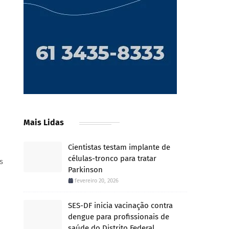
Mais Lidas
Cientistas testam implante de
células-tronco para tratar
s
Parkinson
o
fevereiro 20, 2026
SES-DF inicia vacinação contra
dengue para profissionais de
saúde do Distrito Federal