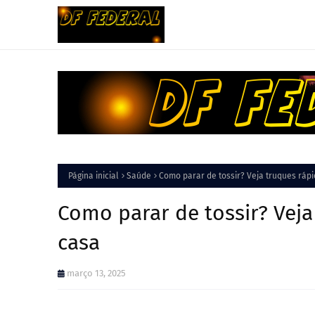
Página inicial
Saúde
Como parar de tossir? Veja truques ráp
Como parar de tossir? Veja
casa
março 13, 2025