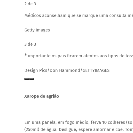
2 de 3
Médicos aconselham que se marque uma consulta méd
Getty Images
3 de 3
É importante os pais ficarem atentos aos tipos de tos
Design Pics/Don Hammond/GETTYIMAGES
Xarope de agrião
Em uma panela, em fogo médio, ferva 10 colheres (sopa
(250ml) de água. Desligue, espere amornar e coe. Tom