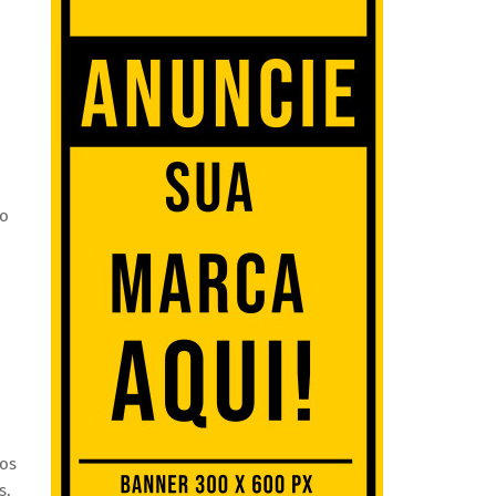
 o
dos
s.