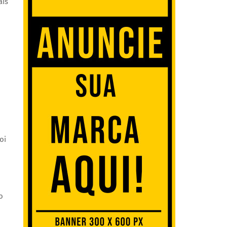
ais
foi pensado nos mínimos detalhes para as crianças”
o