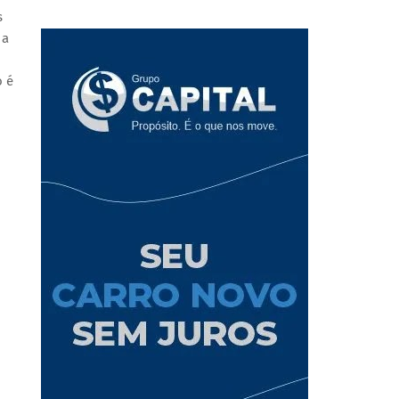
s
 a
o é