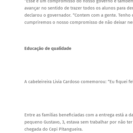
“Esse é um compromisso do nosso governo e também d
avançar no sentido de trazer todos os alunos para den
declarou o governador. “Contem com a gente. Tenho c
cumpriremos o nosso compromisso de não deixar nenh
Educação de qualidade
A cabeleireira Livia Cardoso comemorou: “Eu fiquei f
Entre as famílias beneficiadas com a entrega está a da
pequeno Gustavo, 3, estava sem trabalhar por não t
chegada do Cepi Pitangueira.