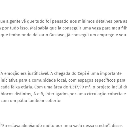
que a gente vê que tudo foi pensado nos mínimos detalhes para a
a por tudo isso. Mal sabia que ia conseguir uma vaga para meu fil
 que tenho onde deixar o Gustavo, já consegui um emprego e vou
A emoção era justificável. A chegada do Cepi é uma importante
iniciativa para a comunidade local, com espaços específicos para
cada faixa etária. Com uma área de 1.317,99 m², o projeto inclui d
blocos distintos, A e B, interligados por uma circulação coberta e
com um pátio também coberto.
“Eu estava almejando muito por uma vaga nessa creche”, disse,