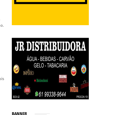
s
ho.
ois
BANNER