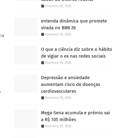
fevereiro 20, 2026
entenda dinâmica que promete
virada no BBB 26
fevereiro 18, 2026
ma
O que a ciência diz sobre o hábito
de vigiar o ex nas redes sociais
fevereiro 18, 2026
Depressão e ansiedade
aumentam risco de doenças
cardiovasculares
e
fevereiro 18, 2026
Mega-Sena acumula e prêmio vai
a R$ 105 milhões
fevereiro 20, 2026
á