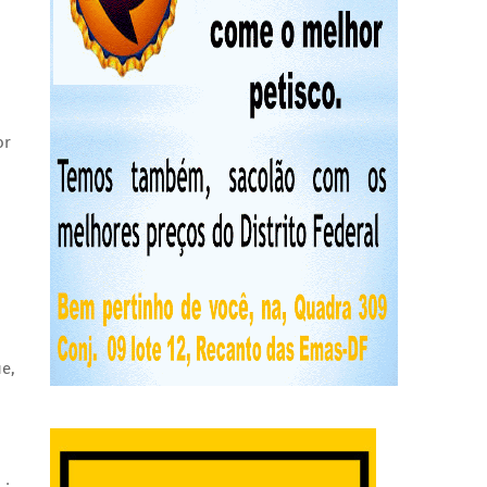
or
ue, com essa parceria com o governo federal, cumpriremos o noss