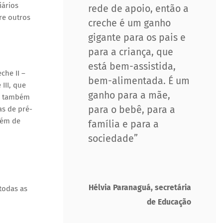
iários
rede de apoio, então a
re outros
creche é um ganho
gigante para os pais e
para a criança, que
está bem-assistida,
che II –
bem-alimentada. É um
III, que
ganho para a mãe,
le também
para o bebê, para a
as de pré-
lém de
família e para a
sociedade”
Hélvia Paranaguá, secretária
todas as
de Educação