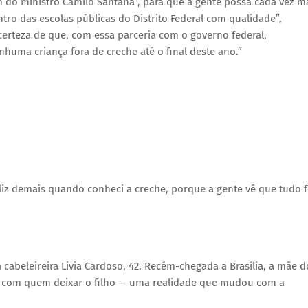
o ministro Camilo Santana , para que a gente possa cada vez m
tro das escolas públicas do Distrito Federal com qualidade”,
erteza de que, com essa parceria com o governo federal,
uma criança fora de creche até o final deste ano.”
eliz demais quando conheci a creche, porque a gente vê que tudo 
 cabeleireira Livia Cardoso, 42. Recém-chegada a Brasília, a mãe d
er com quem deixar o filho — uma realidade que mudou com a