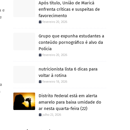
Após título, União de Maricá
enfrenta críticas e suspeitas de
a e
favorecimento
e
fevereiro 20, 2026
Grupo que expunha estudantes a
conteúdo pornográfico é alvo da
Polícia
fevereiro 20, 2026
nutricionista lista 6 dicas para
voltar à rotina
fevereiro 18, 2026
a
m
Distrito Federal está em alerta
amarelo para baixa umidade do
ar nesta quarta-feira (22)
julho 23, 2026