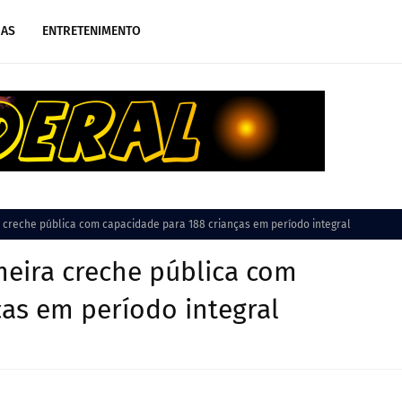
IAS
ENTRETENIMENTO
a creche pública com capacidade para 188 crianças em período integral
imeira creche pública com
ças em período integral