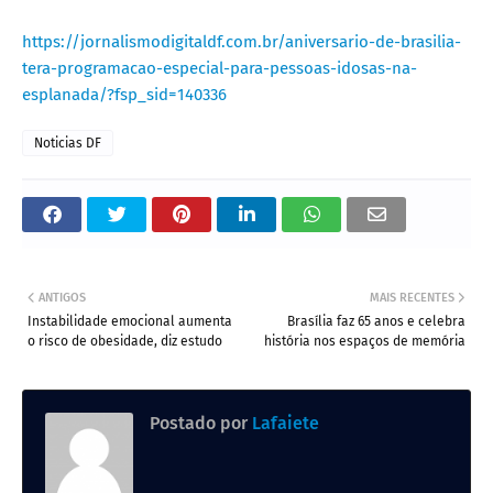
https://jornalismodigitaldf.com.br/aniversario-de-brasilia-
tera-programacao-especial-para-pessoas-idosas-na-
esplanada/?fsp_sid=140336
Noticias DF
ANTIGOS
MAIS RECENTES
Instabilidade emocional aumenta
Brasília faz 65 anos e celebra
o risco de obesidade, diz estudo
história nos espaços de memória
Postado por
Lafaiete