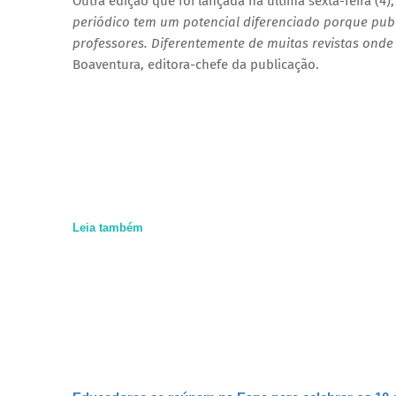
Outra edição que foi lançada na última sexta-feira (4)
periódico tem um potencial diferenciado porque publ
professores. Diferentemente de muitas revistas ond
Boaventura, editora-chefe da publicação.
Leia também