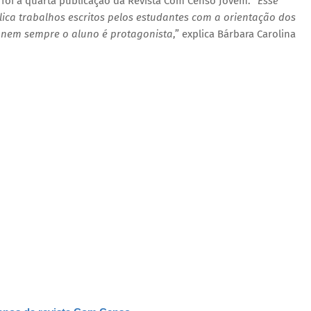
, foi a quarta publicação da Revista Com Censo Jovem. “
Esse
ica trabalhos escritos pelos estudantes com a orientação dos
e nem sempre o aluno é protagonista
,” explica Bárbara Carolina