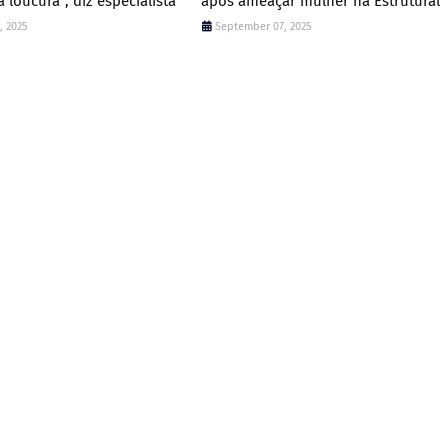
a loucura”, diz especialista
após ameaçar mulher na Estrutural
, 2025
September 07, 2025