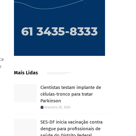
ca
m
Mais Lidas
Cientistas testam implante de
células-tronco para tratar
Parkinson
fevereiro 20, 2026
SES-DF inicia vacinação contra
dengue para profissionais de
saúde do Distrito Federal