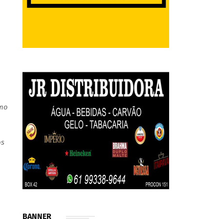
omo
os
BANNER