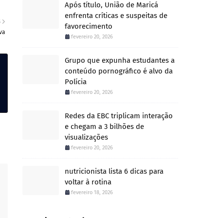
Após título, União de Maricá
enfrenta críticas e suspeitas de
S
favorecimento
va
fevereiro 20, 2026
Grupo que expunha estudantes a
conteúdo pornográfico é alvo da
Polícia
fevereiro 20, 2026
Redes da EBC triplicam interação
e chegam a 3 bilhões de
visualizações
fevereiro 20, 2026
nutricionista lista 6 dicas para
voltar à rotina
fevereiro 18, 2026