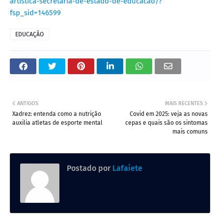
artistica-secretaria-de-estado-de-educacao/?
fsp_sid=146599
EDUCAÇÃO
ANTIGOS
MAIS RECENTES
Xadrez: entenda como a nutrição
Covid em 2025: veja as novas
auxilia atletas de esporte mental
cepas e quais são os sintomas
mais comuns
Postado por
Lafaiete