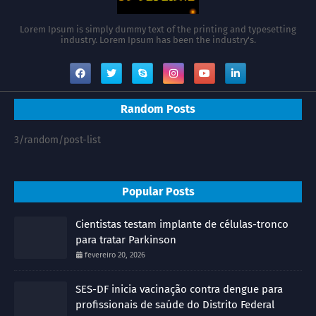
Lorem Ipsum is simply dummy text of the printing and typesetting
industry. Lorem Ipsum has been the industry's.
Random Posts
3/random/post-list
Popular Posts
Cientistas testam implante de células-tronco
para tratar Parkinson
fevereiro 20, 2026
SES-DF inicia vacinação contra dengue para
profissionais de saúde do Distrito Federal