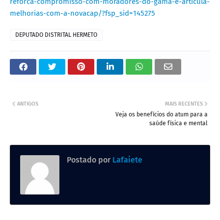
reforca-compromisso-com-moradores-do-gama-e-articula-
melhorias-com-a-novacap/?fsp_sid=145275
DEPUTADO DISTRITAL HERMETO
ANTIGOS
MAIS RECENTES
Veja os benefícios do atum para a
saúde física e mental
Postado por
Lafaiete