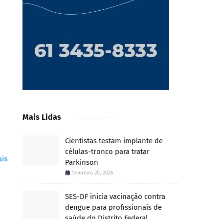
Mais Lidas
Cientistas testam implante de
células-tronco para tratar
ais
Parkinson
fevereiro 20, 2026
SES-DF inicia vacinação contra
dengue para profissionais de
saúde do Distrito Federal