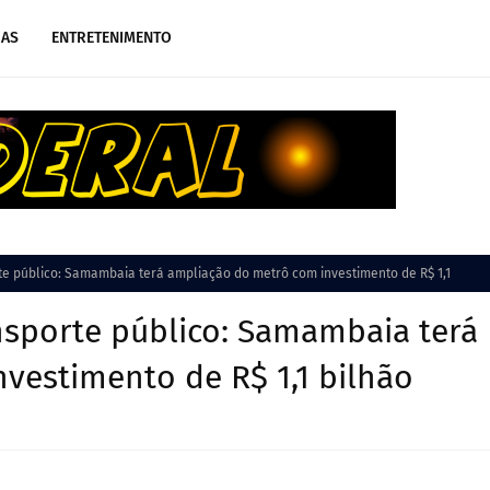
IAS
ENTRETENIMENTO
te público: Samambaia terá ampliação do metrô com investimento de R$ 1,1
nsporte público: Samambaia terá
vestimento de R$ 1,1 bilhão