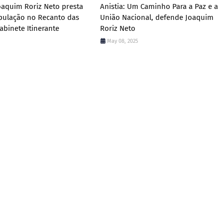
aquim Roriz Neto presta
Anistia: Um Caminho Para a Paz e a
pulação no Recanto das
União Nacional, defende Joaquim
binete Itinerante
Roriz Neto
May 08, 2025