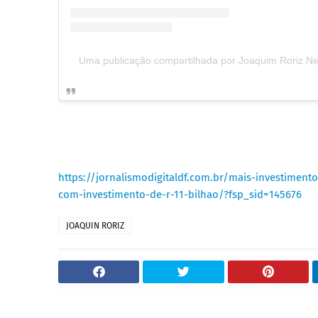
Uma publicação compartilhada por Joaquim Roriz Ne
https://jornalismodigitaldf.com.br/mais-investimen
com-investimento-de-r-11-bilhao/?fsp_sid=145676
JOAQUIN RORIZ