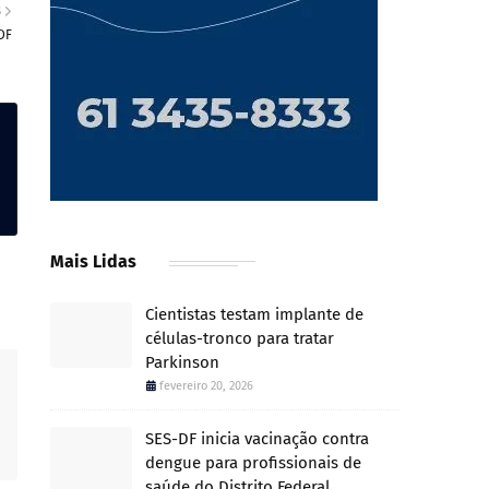
S
DF
Mais Lidas
Cientistas testam implante de
células-tronco para tratar
Parkinson
fevereiro 20, 2026
SES-DF inicia vacinação contra
dengue para profissionais de
saúde do Distrito Federal