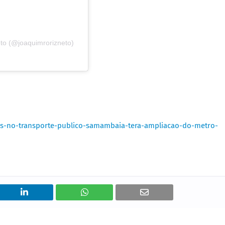
to (@joaquimrorizneto)
tos-no-transporte-publico-samambaia-tera-ampliacao-do-metro-