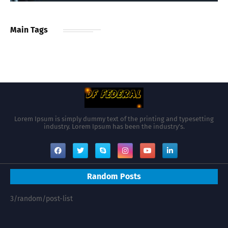
Main Tags
Lorem Ipsum is simply dummy text of the printing and typesetting
industry. Lorem Ipsum has been the industry's.
Random Posts
3/random/post-list