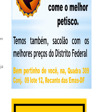
em
já