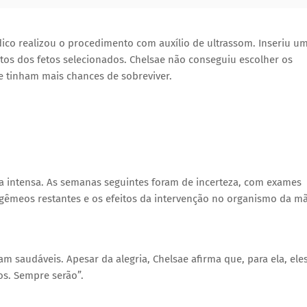
dico realizou o procedimento com auxílio de ultrassom. Inseriu u
tos dos fetos selecionados. Chelsae não conseguiu escolher os
 tinham mais chances de sobreviver.
ia intensa. As semanas seguintes foram de incerteza, com exames
êmeos restantes e os efeitos da intervenção no organismo da mã
m saudáveis. Apesar da alegria, Chelsae afirma que, para ela, ele
os. Sempre serão”.