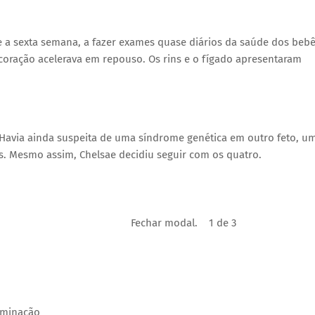
e a sexta semana, a fazer exames quase diários da saúde dos bebê
oração acelerava em repouso. Os rins e o fígado apresentaram
avia ainda suspeita de uma síndrome genética em outro feto, u
s. Mesmo assim, Chelsae decidiu seguir com os quatro.
Fechar modal.
1 de 3
seminação