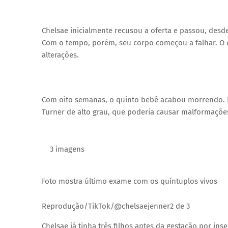
Chelsae inicialmente recusou a oferta e passou, desd
Com o tempo, porém, seu corpo começou a falhar. O c
alterações.
Com oito semanas, o quinto bebê acabou morrendo. H
Turner de alto grau, que poderia causar malformaçõe
3 imagens
Foto mostra último exame com os quíntuplos vivos
Reprodução/TikTok/@chelsaejenner
2 de 3
Chelsae já tinha três filhos antes da gestação por in