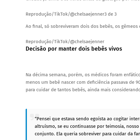
Reprodução/TikTok/@chelsaejenner
3 de 3
Ao final, só sobreviveram dois dos bebês, os gêmeos 
Reprodução/TikTok/@chelsaejenner
Decisão por manter dois bebês vivos
Na décima semana, porém, os médicos foram enfático
menos um bebê nascer com deficiência passava de 90%
para cuidar de tantos bebês, ainda mais considerand
“Pensei que estava sendo egoísta ao cogitar inte
altruísmo, se eu continuasse por teimosia, nosso
conjunto. Ela queria sobreviver para cuidar da famí