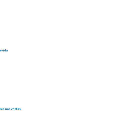
rávida
res nas costas