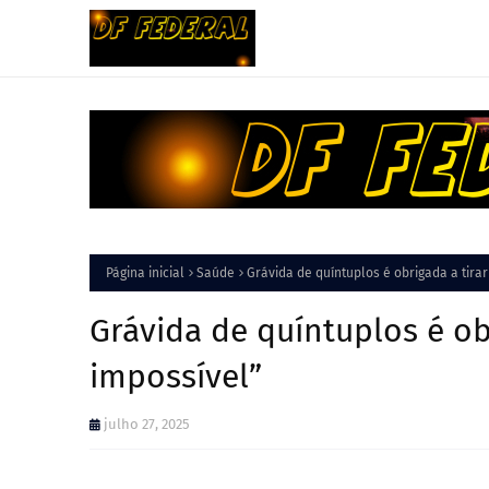
Página inicial
Saúde
Grávida de quíntuplos é obrigada a tirar
Grávida de quíntuplos é obr
impossível”
julho 27, 2025