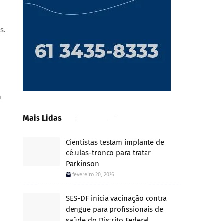
s.
m
Mais Lidas
Cientistas testam implante de
células-tronco para tratar
Parkinson
fevereiro 20, 2026
SES-DF inicia vacinação contra
dengue para profissionais de
saúde do Distrito Federal