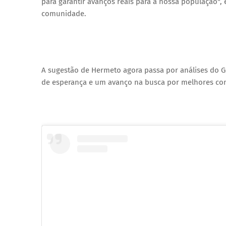
para garantir avanços reais para a nossa população",
comunidade.
A sugestão de Hermeto agora passa por análises do GD
de esperança e um avanço na busca por melhores con