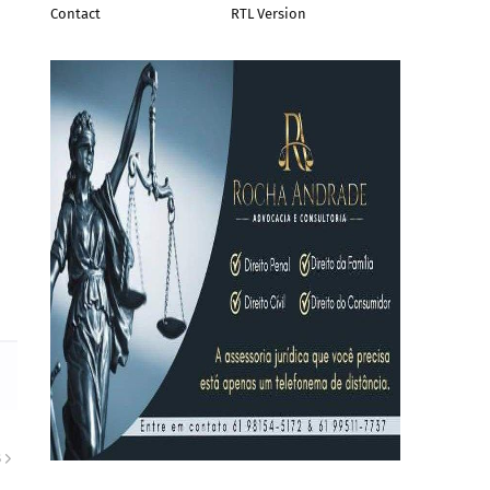
Contact
RTL Version
S