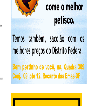
ta
os