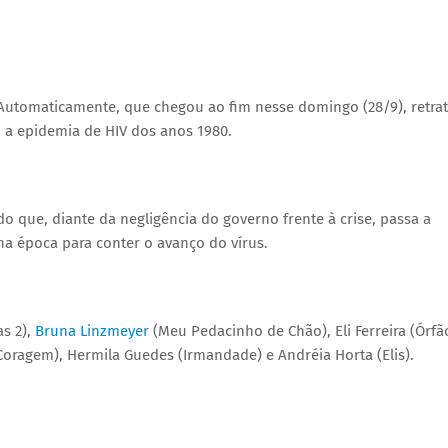
Automaticamente, que chegou ao fim nesse domingo (28/9), retra
 a epidemia de HIV dos anos 1980.
que, diante da negligência do governo frente à crise, passa a
a época para conter o avanço do vírus.
as 2),
Bruna Linzmeyer
(Meu Pedacinho de Chão), Eli Ferreira (Órfã
 Coragem), Hermila Guedes (Irmandade) e Andréia Horta (Elis).