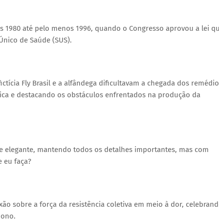
nos 1980 até pelo menos 1996, quando o Congresso aprovou a lei q
Único de Saúde (SUS).
ictícia Fly Brasil e a alfândega dificultavam a chegada dos remédio
tica e destacando os obstáculos enfrentados na produção da
 e elegante, mantendo todos os detalhes importantes, mas com
e eu faça?
xão sobre a força da resistência coletiva em meio à dor, celebran
dono.