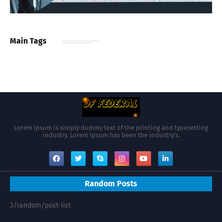
Main Tags
Lorem Ipsum is simply dummy text of the printing and typesetting
industry. Lorem Ipsum has been the industry's.
Random Posts
3/random/post-list