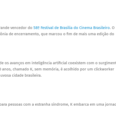
o grande vencedor do
58º Festival de Brasília do Cinema Brasileiro
. O
rimônia de encerramento, que marcou o fim de mais uma edição do
e os avanços em inteligência artificial coexistem com o surgimen
 anos, chamado K, sem memória, é acolhido por um clickworker
uvosa cidade brasileira.
o para pessoas com a estranha síndrome, K embarca em uma jorna