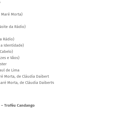
s
, Maré Morta)
Noite da Rádio)
da Rádio)
 a Identidade)
 Cabelo)
zes e Vãos)
ster
aul de Lima
ré Morta, de Cláudia Daibert
aré Morta, de Cláudia Daibert4
– Troféu Candango