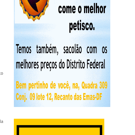
to
da