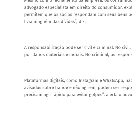
Mesmo com o fechamento da empresa, os consumidores
advogado especialista em direito do consumidor, expl
permitem que os sócios respondam com seus bens pess
livra ninguém das dívidas”, diz.
A responsabilização pode ser civil e criminal. No civ
por danos materiais e morais. No criminal, os respo
Plataformas digitais, como Instagram e WhatsApp, nã
avisadas sobre fraude e não agirem, podem ser res
precisam agir rápido para evitar golpes”, alerta o adv