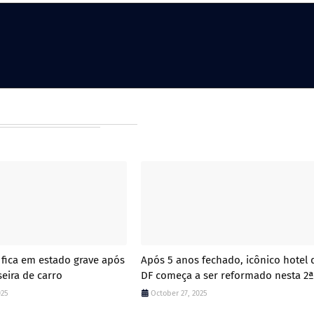
 fica em estado grave após
Após 5 anos fechado, icônico hotel 
seira de carro
DF começa a ser reformado nesta 2ª
025
October 27, 2025