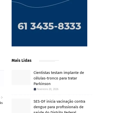
Mais Lidas
Cientistas testam implante de
células-tronco para tratar
Parkinson
fevereiro 20, 2026
S
SES-DF inicia vacinação contra
ás
dengue para profissionais de
saúde do Distrito Federal