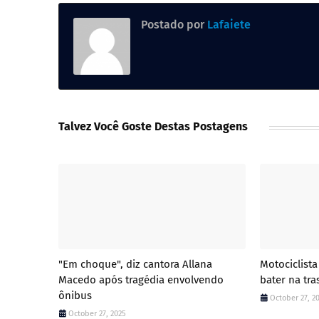
Postado por
Lafaiete
Talvez Você Goste Destas Postagens
"Em choque", diz cantora Allana
Motociclista
Macedo após tragédia envolvendo
bater na tra
ônibus
October 27, 2
October 27, 2025