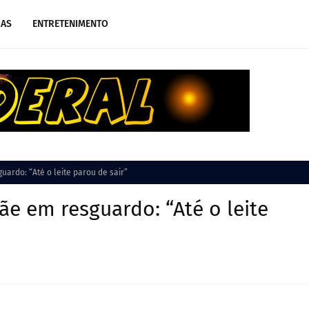
IAS
ENTRETENIMENTO
ardo: “Até o leite parou de sair”
e em resguardo: “Até o leite