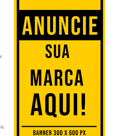
e
is.