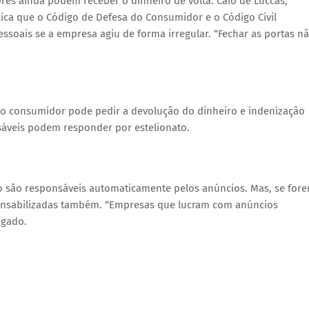
 ainda podem receber o dinheiro de volta. Caio de Luccas,
ica que o Código de Defesa do Consumidor e o Código Civil
oais se a empresa agiu de forma irregular. “Fechar as portas n
il, o consumidor pode pedir a devolução do dinheiro e indenização
nsáveis podem responder por estelionato.
o são responsáveis automaticamente pelos anúncios. Mas, se for
ponsabilizadas também. “Empresas que lucram com anúncios
ogado.