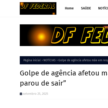
Home
SAÚDE
NOTÍC
Página inicial
NOTÍCIAS
Golpe de agência afetou mãe em resgu
Golpe de agência afetou mã
parou de sair”
setembro 25, 2025