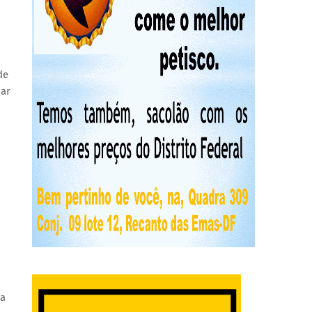
de
jar
ha