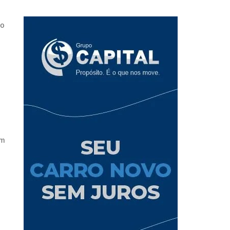
ão
em