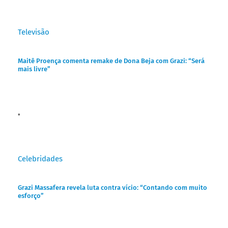
Televisão
Maitê Proença comenta remake de Dona Beja com Grazi: “Será
mais livre”
Celebridades
Grazi Massafera revela luta contra vício: “Contando com muito
esforço”