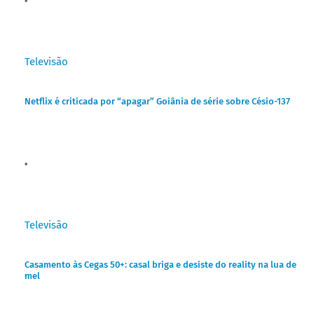
Televisão
Netflix é criticada por “apagar” Goiânia de série sobre Césio-137
Televisão
Casamento às Cegas 50+: casal briga e desiste do reality na lua de
mel