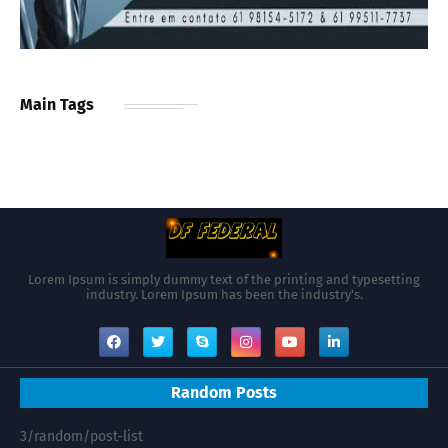
Main Tags
Lorem Ipsum is simply dummy text of the printing and typesetting
industry. Lorem Ipsum has been the industry's.
Random Posts
3/random/post-list