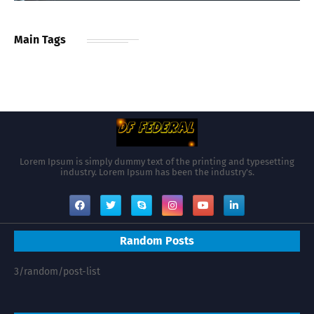
Main Tags
Lorem Ipsum is simply dummy text of the printing and typesetting
industry. Lorem Ipsum has been the industry's.
Random Posts
3/random/post-list