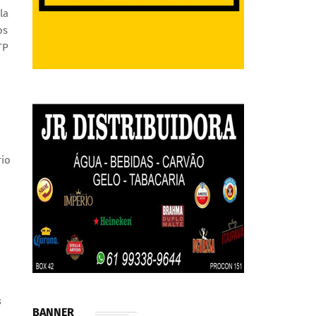
la
os
TP
rio
s
BANNER