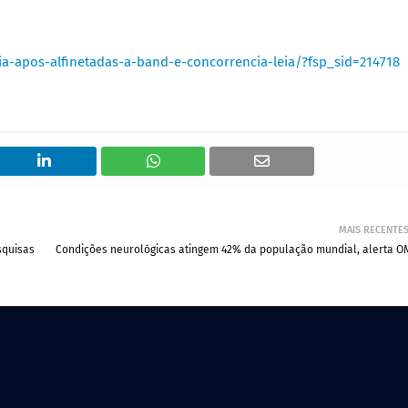
ia-apos-alfinetadas-a-band-e-concorrencia-leia/?fsp_sid=214718
MAIS RECENTE
squisas
Condições neurológicas atingem 42% da população mundial, alerta O