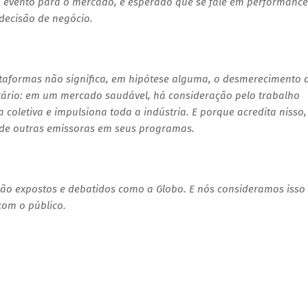
 evento para o mercado, é esperado que se fale em performance
decisão de negócio.
taformas não significa, em hipótese alguma, o desmerecimento 
ntrário: em um mercado saudável, há consideração pelo trabalho
a coletiva e impulsiona toda a indústria. E porque acredita nisso,
de outras emissoras em seus programas.
ão expostos e debatidos como a Globo. E nós consideramos isso
com o público.