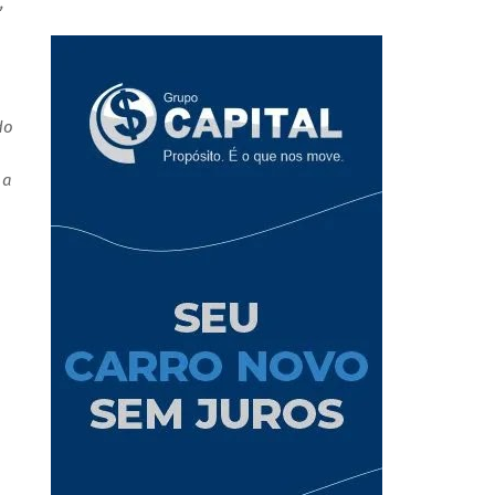
,
do
 a