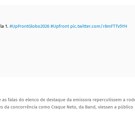
la 1.
#UpFrontGlobo2026
#Upfront
pic.twitter.com/r8mFTTv5YH
 as falas do elenco de destaque da emissora repercutissem a rod
es da concorrência como Craque Neto, da Band, viessen a público