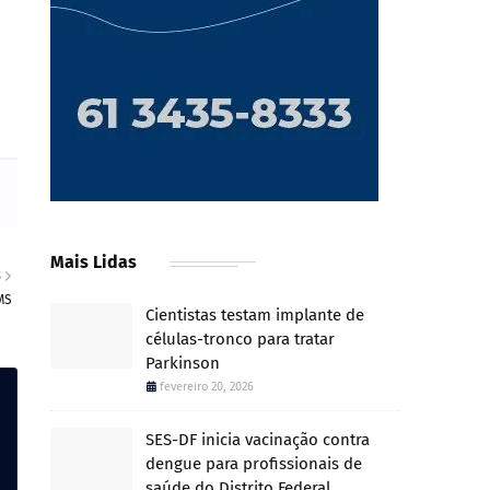
Mais Lidas
S
MS
Cientistas testam implante de
células-tronco para tratar
Parkinson
fevereiro 20, 2026
SES-DF inicia vacinação contra
dengue para profissionais de
saúde do Distrito Federal