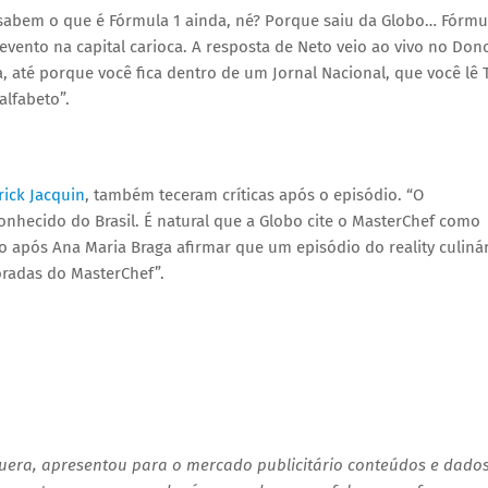
 sabem o que é Fórmula 1 ainda, né? Porque saiu da Globo… Fórmu
evento na capital carioca. A resposta de Neto veio ao vivo no Don
ta, até porque você fica dentro de um Jornal Nacional, que você lê 
alfabeto”.
rick Jacquin
, também teceram críticas após o episódio. “O
nhecido do Brasil. É natural que a Globo cite o MasterChef como
ulo após Ana Maria Braga afirmar que um episódio do reality culiná
oradas do MasterChef”.
uera, apresentou para o mercado publicitário conteúdos e dado