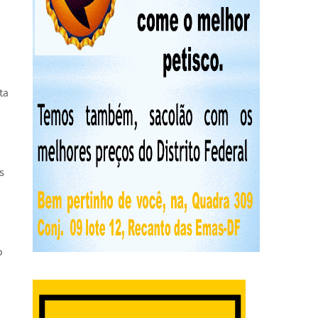
ta
s
o