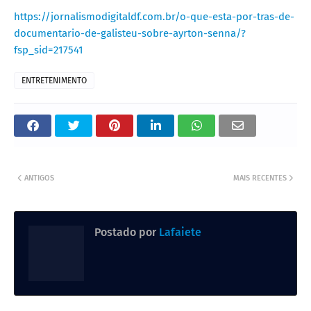
https://jornalismodigitaldf.com.br/o-que-esta-por-tras-de-
documentario-de-galisteu-sobre-ayrton-senna/?
fsp_sid=217541
ENTRETENIMENTO
ANTIGOS
MAIS RECENTES
Postado por
Lafaiete