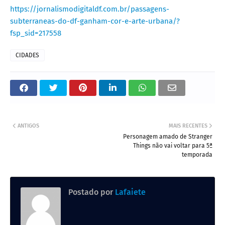
https://jornalismodigitaldf.com.br/passagens-
subterraneas-do-df-ganham-cor-e-arte-urbana/?
fsp_sid=217558
CIDADES
ANTIGOS
MAIS RECENTES
Personagem amado de Stranger
Things não vai voltar para 5ª
temporada
Postado por
Lafaiete