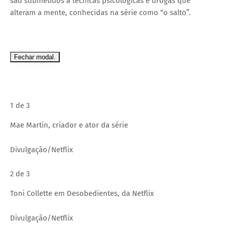
são submetidos a técnicas psicológicas e drogas que
alteram a mente, conhecidas na série como “o salto”.
Fechar modal.
1 de 3
Mae Martin, criador e ator da série
Divulgação/Netflix
2 de 3
Toni Collette em Desobedientes, da Netflix
Divulgação/Netflix