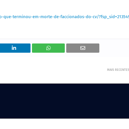
icao-que-terminou-em-morte-de-faccionados-do-cv/?fsp_sid=21354
MAIS RECENTE