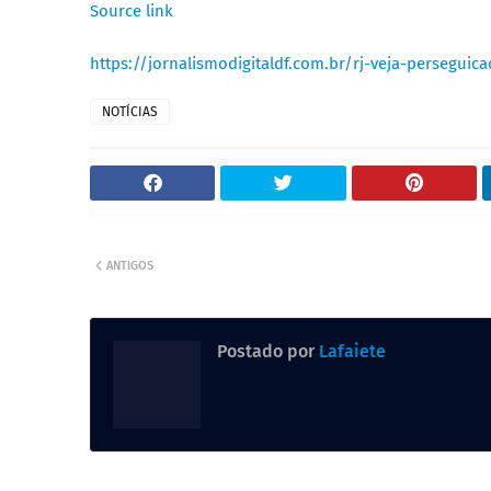
Source link
https://jornalismodigitaldf.com.br/rj-veja-persegu
NOTÍCIAS
ANTIGOS
Postado por
Lafaiete