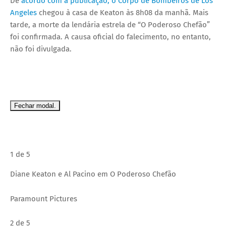
De
acordo com a publicação, o Corpo de Bombeiros de Los
Angeles
chegou à casa de Keaton às 8h08 da manhã. Mais
tarde, a morte da lendária estrela de “O Poderoso Chefão”
foi confirmada. A causa oficial do falecimento, no entanto,
não foi divulgada.
Fechar modal.
1 de 5
Diane Keaton e Al Pacino em O Poderoso Chefão
Paramount Pictures
2 de 5