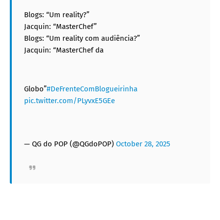
Blogs: “Um reality?”
Jacquin: “MasterChef”
Blogs: “Um reality com audiência?”
Jacquin: “MasterChef da
Globo”
#DeFrenteComBlogueirinha
pic.twitter.com/PLyvxE5GEe
— QG do POP (@QGdoPOP)
October 28, 2025