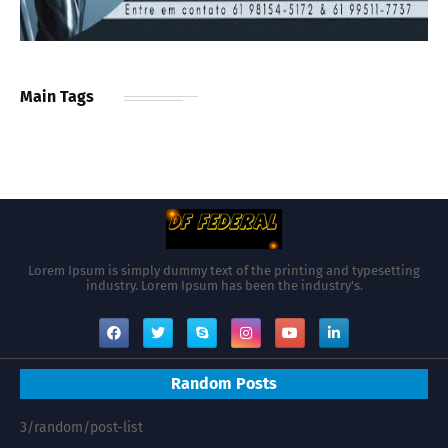
Main Tags
Lorem Ipsum is simply dummy text of the printing and typesetting
industry. Lorem Ipsum has been the industry's.
Random Posts
3/random/post-list