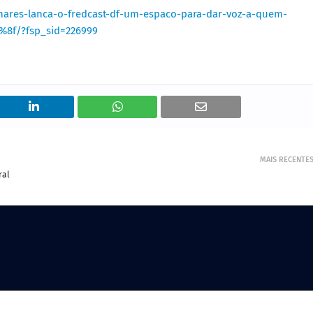
inhares-lanca-o-fredcast-df-um-espaco-para-dar-voz-a-quem-
%8f/?fsp_sid=226999
MAIS RECENTE
ral