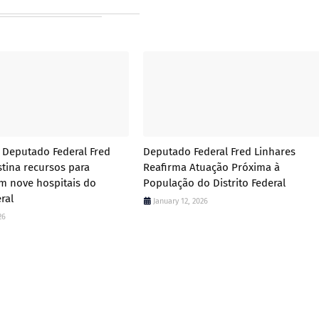
Deputado Federal Fred
Deputado Federal Fred Linhares
stina recursos para
Reafirma Atuação Próxima à
m nove hospitais do
População do Distrito Federal
eral
January 12, 2026
26