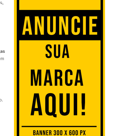
4,
ças
 em
o.