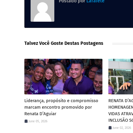
Postado por
Lafaiete
Talvez Você Goste Destas Postagens
Liderança, propósito e compromisso
RENATA D’A
marcam encontro promovido por
HOMENAGEM
Renata D’Aguiar
VIDAS ATRA
INCLUSÃO S
June 05, 2026
June 02, 2026