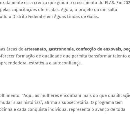
 exatamente essa crença que guiou o crescimento do ELAS. Em 202
elas capacitações oferecidas. Agora, o projeto dá um salto
do o Distrito Federal e em Águas Lindas de Goiás.
 nas áreas de
artesanato, gastronomia, confecção de enxovais, pe
: oferecer formação de qualidade que permita transformar talento
reendedora, estratégia e autoconfiança.
acolhimento. “Aqui, as mulheres encontram mais do que qualificaçã
mudar suas histórias”, afirma a subsecretária. O programa tem
zinha e cada conquista individual representa o avanço de toda