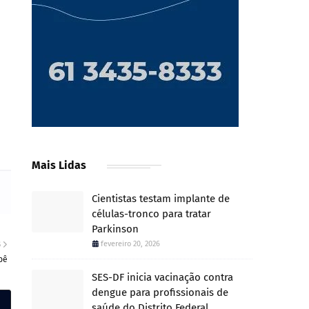
Mais Lidas
Cientistas testam implante de
células-tronco para tratar
Parkinson
fevereiro 20, 2026
S
bê
SES-DF inicia vacinação contra
dengue para profissionais de
saúde do Distrito Federal