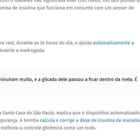
r com o diabetes não significava viver com medo. Um dos pontos 
bomba de insulina que funciona em conjunto com um sensor de
 real, durante as 24 horas do dia, e ajusta
automaticamente a
 durante a madrugada.
nuíram muito, e a glicada dele passou a ficar dentro da meta. É
da Santa Casa de São Paulo, explica que o dispositivo automatizado
segurança. A bomba
calcula e corrige a dose de insulina de maneira
e melhora o controle glicêmico como um todo.