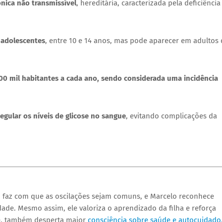
ônica não transmissível
, hereditária, caracterizada pela deficiência
 adolescentes
, entre 10 e 14 anos, mas pode aparecer em adultos 
00 mil habitantes a cada ano, sendo considerada uma incidência
regular os níveis de glicose no sangue
, evitando complicações da
, faz com que as oscilações sejam comuns, e Marcelo reconhece
de. Mesmo assim, ele valoriza o aprendizado da filha e reforça
te, também desperta maior
consciência sobre saúde e autocuidado