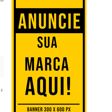
que
 é