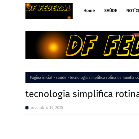
Home
SAÚDE
NOTÍC
Página inicial
saude
tecnologia simplifica rotina de família 
tecnologia simplifica roti
novembro 14, 2025