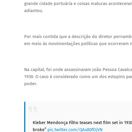
grande cidade portuária e coisas malucas aconteceram
adiantou.
Por mais contida que a descrição do diretor pernamb
em meio às movimentações políticas que ocorreram n
Na capital, foi onde assassinaram João Pessoa Cavalc
1930. O caso é considerado como um dos estopins p
poder.
Kleber Mendonça Filho teases next film set in 1930
broke”
pic.twitter.com/QAx80fDjVN