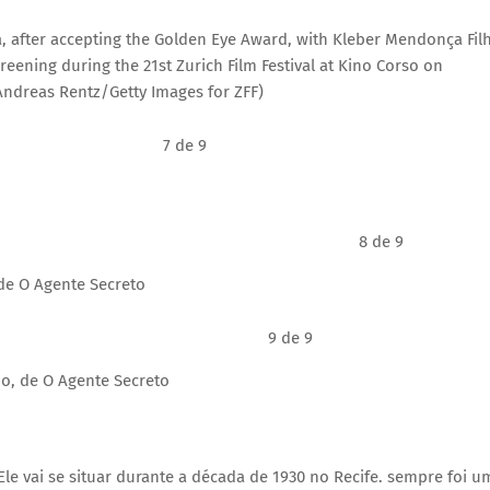
after accepting the Golden Eye Award, with Kleber Mendonça Fil
ening during the 21st Zurich Film Festival at Kino Corso on
Andreas Rentz/Getty Images for ZFF)
7 de 9
8 de 9
de O Agente Secreto
9 de 9
o, de O Agente Secreto
e vai se situar durante a década de 1930 no Recife. sempre foi u