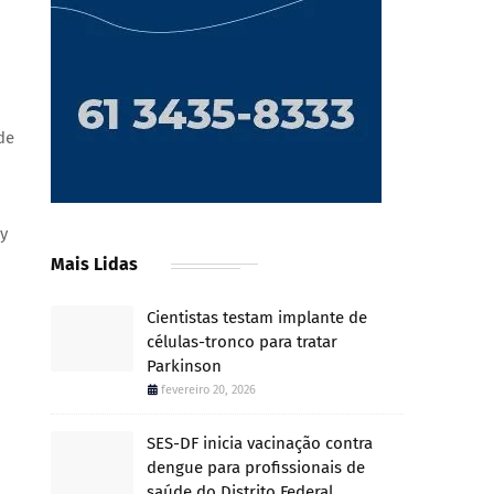
de
dy
Mais Lidas
Cientistas testam implante de
células-tronco para tratar
Parkinson
fevereiro 20, 2026
SES-DF inicia vacinação contra
dengue para profissionais de
saúde do Distrito Federal