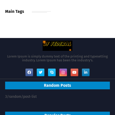
Main Tags
Lorem Ipsum is simply dummy text of the printing and typesetting
industry. Lorem Ipsum has been the industry's.
Random Posts
3/random/post-list