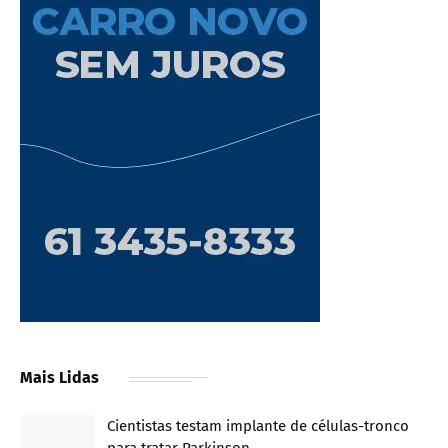
Mais Lidas
Cientistas testam implante de células-tronco
para tratar Parkinson