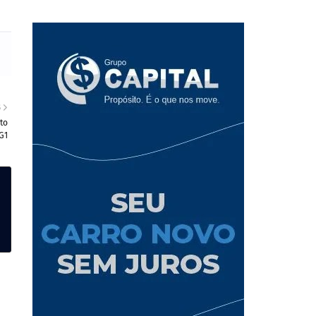
S
to
 G1