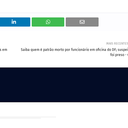
MAIS RECENTE
es em
Saiba quem é patrão morto por funcionário em oficina do DF; suspei
foi preso -