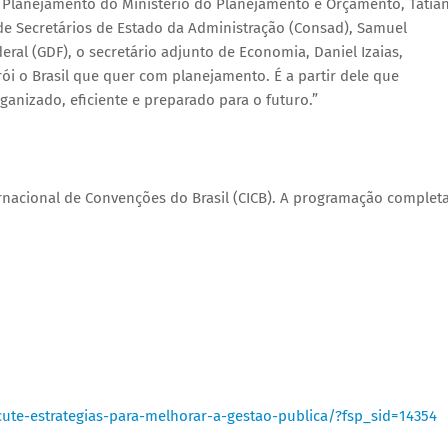
 Planejamento do Ministério do Planejamento e Orçamento, Tatia
e Secretários de Estado da Administração (Consad), Samuel
ral (GDF), o secretário adjunto de Economia, Daniel Izaias,
ói o Brasil que quer com planejamento. É a partir dele que
anizado, eficiente e preparado para o futuro.”
ernacional de Convenções do Brasil (CICB). A programação complet
ute-estrategias-para-melhorar-a-gestao-publica/?fsp_sid=14354