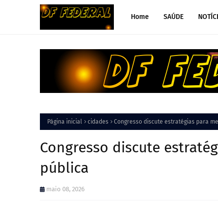
Home
SAÚDE
NOTÍC
Página inicial
cidades
Congresso discute estratégias para me
Congresso discute estratég
pública
maio 08, 2026