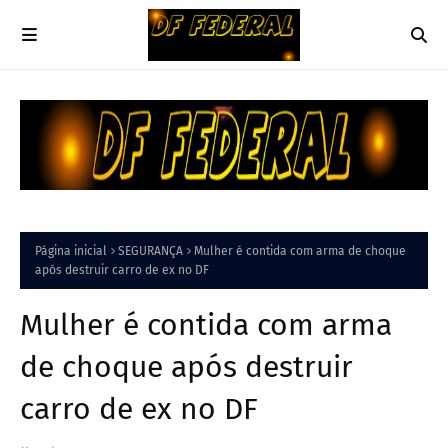
Página inicial
SEGURANÇA
Mulher é contida com arma de choque
após destruir carro de ex no DF
Mulher é contida com arma
de choque após destruir
carro de ex no DF