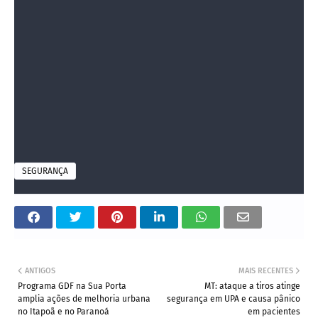
providências legais cabíveis.
Source link
https://www.digital.servemnet.com.br/mulher-e-contida-
com-arma-de-choque-apos-destruir-carro-de-ex-no-df/?
fsp_sid=14111
SEGURANÇA
ANTIGOS
MAIS RECENTES
Programa GDF na Sua Porta
MT: ataque a tiros atinge
amplia ações de melhoria urbana
segurança em UPA e causa pânico
no Itapoã e no Paranoá
em pacientes