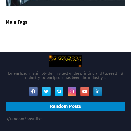
Main Tags
Lorem Ipsum is simply dummy text of the printing and typesetting
industry. Lorem Ipsum has been the industry's.
Random Posts
3/random/post-list