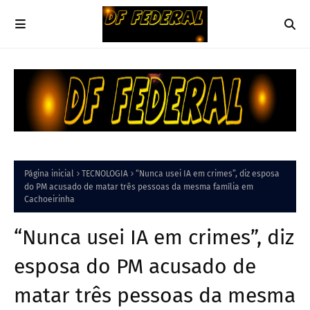
Página inicial
TECNOLOGIA
“Nunca usei IA em crimes”, diz esposa
do PM acusado de matar três pessoas da mesma família em
Cachoeirinha
“Nunca usei IA em crimes”, diz
esposa do PM acusado de
matar três pessoas da mesma