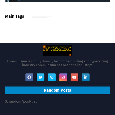
Main Tags
Lorem Ipsum is simply dummy text of the printing and typesetting
industry. Lorem Ipsum has been the industry's.
Random Posts
3/random/post-list