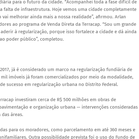
iária para o futuro da cidade. “Acompanhei toda a fase difícil de
da falta de infraestrutura. Hoje vemos uma cidade completamente
 vai melhorar ainda mais a nossa realidade”, afirmou. Arlan
ores ao programa de Venda Direta da Terracap. “Sou um grande
derir à regularização, porque isso fortalece a cidade e dá ainda
ao poder público”, completou.
2017, já é considerado um marco na regularização fundiária de
3 mil imóveis já foram comercializados por meio da modalidade,
de sucesso em regularização urbana no Distrito Federal.
Terracap investiram cerca de R$ 500 milhões em obras de
, pavimentação e organização urbana — intervenções consideradas
a das áreas.
tadas para os moradores, como parcelamento em até 360 meses e
nifamiliares. Outra possibilidade prevista foi o uso do Fundo de