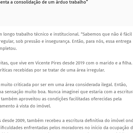
esenta a consolidação de um árduo trabalho”
 longo trabalho técnico e institucional. “Sabemos que não é fácil
gular, sob pressão e insegurança. Então, para nós, essa entrega
mpletou.
eitas, que vive em Vicente Pires desde 2019 com o marido e a filha.
ticas recebidas por se tratar de uma área irregular.
muito criticada por ser em uma área considerada ilegal. Então,
uma sensação muito boa. Nunca imaginei que estaria com a escritur
a também aproveitou as condições facilitadas oferecidas pela
amento à vista do imóvel.
s desde 2009, também recebeu a escritura definitiva do imóvel on
 dificuldades enfrentadas pelos moradores no início da ocupação 