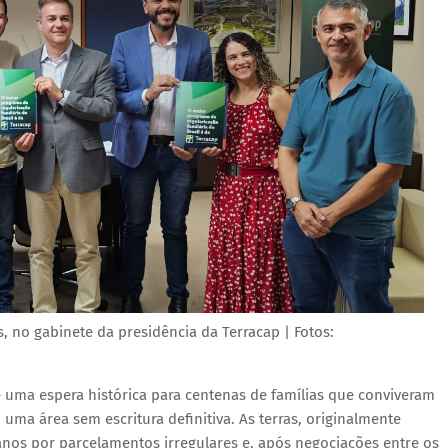
s, no gabinete da presidência da Terracap | Fotos:
 uma espera histórica para centenas de famílias que conviveram
uma área sem escritura definitiva. As terras, originalmente
nos por parcelamentos irregulares e, após negociações entre os