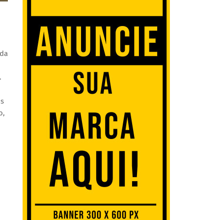
 da
.
os
o,