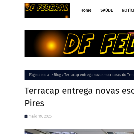
Home
SAÚDE
NOTÍC
Página inicial
Blog
Terracap entrega novas escrituras do Trec
Terracap entrega novas esc
Pires
maio 19, 2026