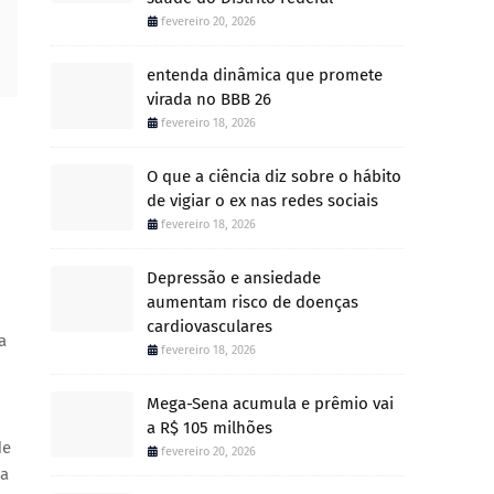
fevereiro 20, 2026
entenda dinâmica que promete
virada no BBB 26
fevereiro 18, 2026
O que a ciência diz sobre o hábito
de vigiar o ex nas redes sociais
fevereiro 18, 2026
Depressão e ansiedade
aumentam risco de doenças
cardiovasculares
a
fevereiro 18, 2026
Mega-Sena acumula e prêmio vai
a R$ 105 milhões
de
fevereiro 20, 2026
da