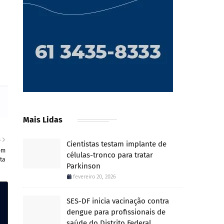
Mais Lidas
S
Cientistas testam implante de
om
células-tronco para tratar
ta
Parkinson
fevereiro 20, 2026
SES-DF inicia vacinação contra
dengue para profissionais de
saúde do Distrito Federal