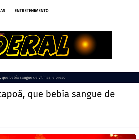
IAS
ENTRETENIMENTO
 que bebia sangue de vítimas, é preso
tapoã, que bebia sangue de