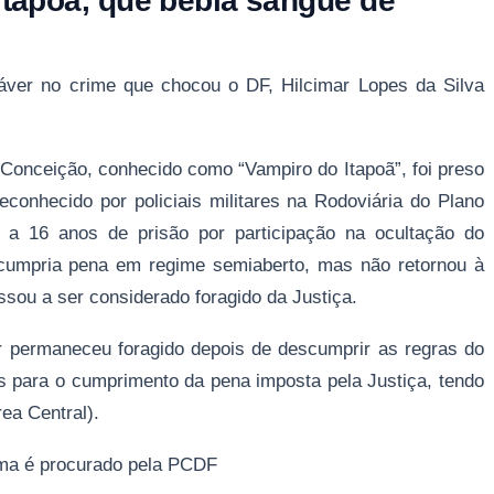
tapoã, que bebia sangue de
ver no crime que chocou o DF, Hilcimar Lopes da Silva
onceição, conhecido como “Vampiro do Itapoã”, foi preso
reconhecido por policiais militares na Rodoviária do Plano
o a 16 anos de prisão por participação na ocultação do
cumpria pena em regime semiaberto, mas não retornou à
ssou a ser considerado foragido da Justiça.
r permaneceu foragido depois de descumprir as regras do
es para o cumprimento da pena imposta pela Justiça, tendo
rea Central).
ama é procurado pela PCDF