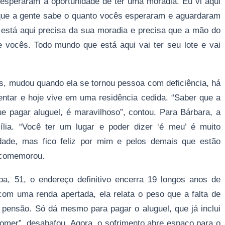
esperaram a oportunidade de ter uma moradia. Eu vi aqui
ue a gente sabe o quanto vocês esperaram e aguardaram
está aqui precisa da sua moradia e precisa que a mão do
 vocês. Todo mundo que está aqui vai ter seu lote e vai
s, mudou quando ela se tornou pessoa com deficiência, há
entar e hoje vive em uma residência cedida. “Saber que a
ue pagar aluguel, é maravilhoso”, contou. Para Bárbara, a
lia. “Você ter um lugar e poder dizer ‘é meu’ é muito
edade, mas fico feliz por mim e pelos demais que estão
 comemorou.
, 51, o endereço definitivo encerra 19 longos anos de
com uma renda apertada, ela relata o peso que a falta de
 pensão. Só dá mesmo para pagar o aluguel, que já inclui
omer”, desabafou. Agora, o sofrimento abre espaço para o