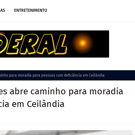
IAS
ENTRETENIMENTO
inho para moradia para pessoas com deficiência em Ceilândia
es abre caminho para moradia
cia em Ceilândia