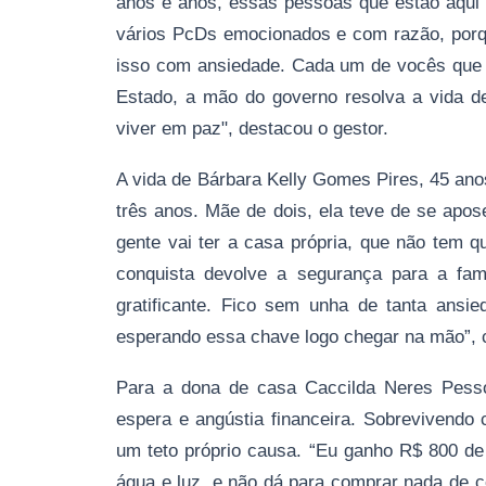
anos e anos, essas pessoas que estão aqui 
vários PcDs emocionados e com razão, porq
isso com ansiedade. Cada um de vocês que 
Estado, a mão do governo resolva a vida de
viver em paz", destacou o gestor.
A vida de Bárbara Kelly Gomes Pires, 45 ano
três anos. Mãe de dois, ela teve de se apos
gente vai ter a casa própria, que não tem q
conquista devolve a segurança para a famí
gratificante. Fico sem unha de tanta ansi
esperando essa chave logo chegar na mão”,
Para a dona de casa Caccilda Neres Pessoa
espera e angústia financeira. Sobrevivendo 
um teto próprio causa. “Eu ganho R$ 800 de
água e luz, e não dá para comprar nada de c