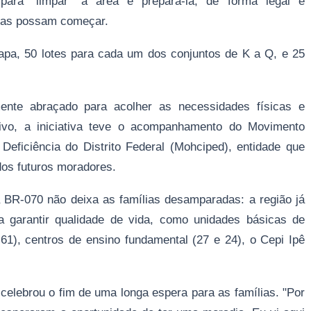
 para "limpar" a área e prepará-la, de forma legal e
bras possam começar.
tapa, 50 lotes para cada um dos conjuntos de K a Q, e 25
mente abraçado para acolher as necessidades físicas e
ivo, a iniciativa teve o acompanhamento do Movimento
eficiência do Distrito Federal (Mohciped), entidade que
dos futuros moradores.
 BR-070 não deixa as famílias desamparadas: a região já
ara garantir qualidade de vida, como unidades básicas de
61), centros de ensino fundamental (27 e 24), o Cepi Ipê
elebrou o fim de uma longa espera para as famílias. "Por