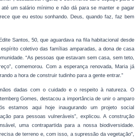
 até um salário mínimo e não dá para se manter e pagar
Parece que eu estou sonhando. Deus, quando faz, faz bem
ite Santos, 50, que aguardava na fila habitacional desde
 espírito coletivo das famílias amparadas, a dona de casa
comunidade. “As pessoas que estavam sem casa, sem teto,
reço”, comemorou. Com a esperança renovada, Maria já
rando a hora de construir tudinho para a gente entrar.”
ãos dadas com o cuidado e o respeito à natureza. O
 Gutemberg Gomes, destacou a importância de unir o amparo
Nós estamos aqui hoje inaugurando um projeto social
tação para pessoas vulneráveis”, explicou. A construção
sável, uma contrapartida para a nossa biodiversidade.
recisa de terreno e, com isso, a supressão da vegetação",