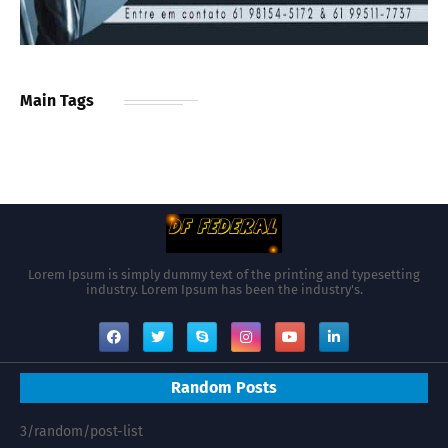
Main Tags
Lorem Ipsum is simply dummy text of the printing and typesetting
industry. Lorem Ipsum has been the industry's.
Random Posts
3/random/post-list