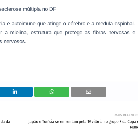
sclerose múltipla no DF
ria e autoimune que atinge o cérebro e a medula espinhal.
r a mielina, estrutura que protege as fibras nervosas e
s nervosos.
MAIS RECENTE
uda da
Japão e Tunísia se enfrentam pela 1ª vitória no grupo F da Copa 
Mun