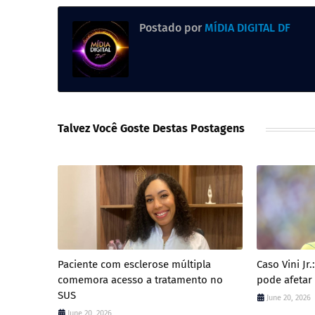
Postado por
MÍDIA DIGITAL DF
Talvez Você Goste Destas Postagens
Paciente com esclerose múltipla
Caso Vini Jr
comemora acesso a tratamento no
pode afetar
SUS
June 20, 2026
June 20, 2026