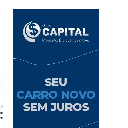
S
do
do